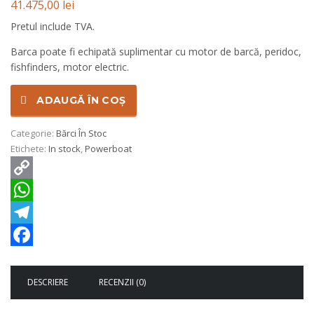
41.475,00
lei
Pretul include TVA.
Barca poate fi echipată suplimentar cu motor de barcă, peridoc,
fishfinders, motor electric.
ADAUGĂ ÎN COȘ
Categorie:
Bărci În Stoc
Etichete:
In stock
,
Powerboat
Copy
Link
WhatsApp
Telegram
Facebook
DESCRIERE
RECENZII (0)