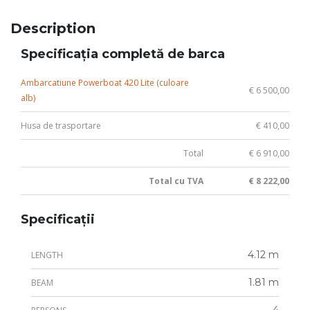
Description
Specificația completă de barca
Ambarcatiune Powerboat 420 Lite (culoare
€ 6 500,00
alb)
Husa de trasportare
€ 410,00
Total
€ 6 910,00
Total cu TVA
€ 8 222,00
Specificații
4.12 m
LENGTH
1.81 m
BEAM