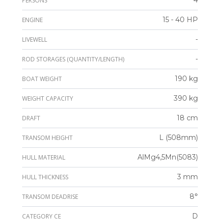
4
PERSONS
15 - 40 HP
ENGINE
-
LIVEWELL
-
ROD STORAGES (QUANTITY/LENGTH)
190 kg
BOAT WEIGHT
390 kg
WEIGHT CAPACITY
18 cm
DRAFT
L (508mm)
TRANSOM HEIGHT
AlMg4,5Mn(5083)
HULL MATERIAL
3 mm
HULL THICKNESS
8°
TRANSOM DEADRISE
D
CATEGORY CE