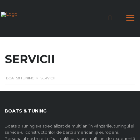
SERVICII
BOATS&TUNING
>
SERVICII
BOATS & TUNING
Boats & Tuning s-a specializat de mulți ani în vânzările, tuningul și
service-ul constructorilor de bărci americani și europeni.
Personalul nostru este înalt calificat și are mulți ani de experiență