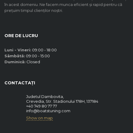
în acest domeniu. Ne facem munca eficient și rapid pentru că
prețuim timpul clienților noștri.
ORE DE LUCRU
Luni - Vineri:
09:00 - 18:00
Sâmbătă:
09:00 - 15:00
Duminică:
Closed
CONTACTAȚI
Judetul Dambovita,
Crevedia, Str. Stadionului 178H, 137184
+40 749 80 77 77
info@boatstuning.com
Show on map