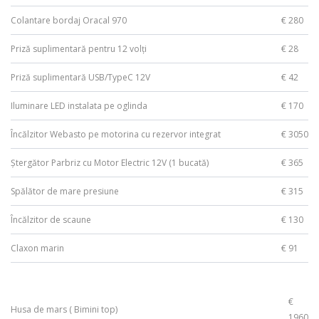
Colantare bordaj Oracal 970
€ 280
Priză suplimentară pentru 12 volți
€ 28
Priză suplimentară USB/TypeC 12V
€ 42
Iluminare LED instalata pe oglinda
€ 170
Încălzitor Webasto pe motorina cu rezervor integrat
€ 3050
Ștergător Parbriz cu Motor Electric 12V (1 bucată)
€ 365
Spălător de mare presiune
€ 315
Încălzitor de scaune
€ 130
Claxon marin
€ 91
€
Husa de mars ( Bimini top)
1960