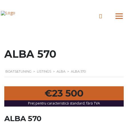
ALBA 570
BOATS&TUNING
>
LISTINGS
>
ALBA
>
ALBA 570
€23 500
Preț pentru caracteristică standard; fără TVA
ALBA 570