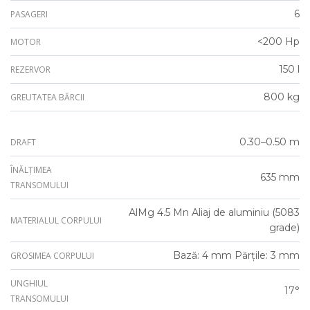
6
PASAGERI
<200 Hp
MOTOR
150 l
REZERVOR
800 kg
GREUTATEA BĂRCII
0.30–0.50 m
DRAFT
ÎNĂLȚIMEA
635 mm
TRANSOMULUI
AlMg 4.5 Mn Aliaj de aluminiu (5083
MATERIALUL CORPULUI
grade)
Bază: 4 mm Părțile: 3 mm
GROSIMEA CORPULUI
UNGHIUL
17°
TRANSOMULUI