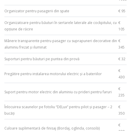
Organizator pentru pasagerii din spate
€ 95
Organizatoare pentru băuturi în sertarele laterale ale cockpitului, cu
€
opțiune de răcire
105
Mânere transparente pentru pasager cu suprapuneri decorative din
€
aluminiu frezat și iluminat
345
Suporturi pentru băuturi pe puntea din provă
€ 32
€
Pregătire pentru instalarea motorului electric și a bateriilor
430
€
Suport pentru motor electric din aluminiu cu prideri pentru faruri
235
Înlocuirea scaunelor pe fotoliu “DELux” pentru pilot și pasager – 2
€
bucăți
350
€
Culoare suplimentară de finisaj (Bordaj, oglinda, consolă)