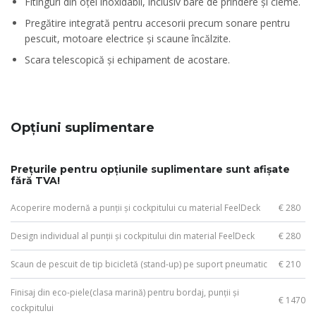
Fitinguri din oțel inoxidabil, inclusiv bare de prindere și cleme.
Pregătire integrată pentru accesorii precum sonare pentru
pescuit, motoare electrice și scaune încălzite.
Scara telescopică și echipament de acostare.
Opțiuni suplimentare
Prețurile pentru opțiunile suplimentare sunt afișate
fără TVA!
Acoperire modernă a punții și cockpitului cu material FeelDeck
€ 280
Design individual al punții și cockpitului din material FeelDeck
€ 280
Scaun de pescuit de tip bicicletă (stand-up) pe suport pneumatic
€ 210
Finisaj din eco-piele(clasa marină) pentru bordaj, punții și
€ 1470
cockpitului