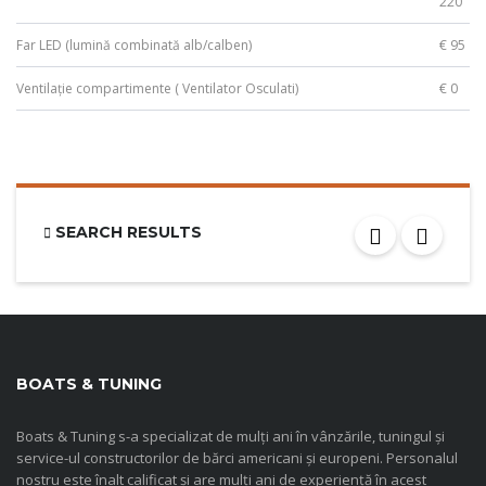
220
Far LED (lumină combinată alb/calben)
€ 95
Ventilație compartimente ( Ventilator Osculati)
€ 0
SEARCH RESULTS
BOATS & TUNING
Boats & Tuning s-a specializat de mulți ani în vânzările, tuningul și
service-ul constructorilor de bărci americani și europeni. Personalul
nostru este înalt calificat și are mulți ani de experiență în acest