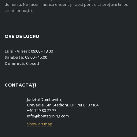
domeniu. Ne facem munca eficient și rapid pentru că prețuim timpul
clienților noștri.
ORE DE LUCRU
Luni - Vineri:
09:00 - 18:00
Sâmbătă:
09:00 - 15:00
Duminică:
Closed
CONTACTAȚI
Judetul Dambovita,
Crevedia, Str. Stadionului 178H, 137184
+40 749 80 77 77
info@boatstuning.com
Show on map