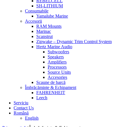
REBELCELL
SH-LITHIUM
Consumabile
Yamalube Marine
Accesorii
RAM Mounts
Marinac
Scanstrut
Zipwake – Dynamic Trim Control System
Hertz Marine Audio
Subwoofers
Speakers
Amplifiers
Processors
Source Units
Accesories
Scaune de barcă
Îmbrăcăminte & Echipament
FAHRENHEIT
Leech
Serviciu
Contact Us
Română
English