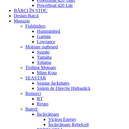
Powerboat 420 Tiller
Powerboat 420 Lite
BĂRCI ÎN STOC
Design Barcă
Magazin
Fishfinders
Humminbird
Garmin
Lowrance
Motoare outboard
Suzuki
Yamaha
Tohatsu
Trolling Motoare
Minn Kota
SEASTAR
Seastar Jackplates
Sistem de Direcție Hidraulică
Remorci
BT
Respo
Baterii
Încărcătoare
Victron Energy
Încărcătoare Rebelcell