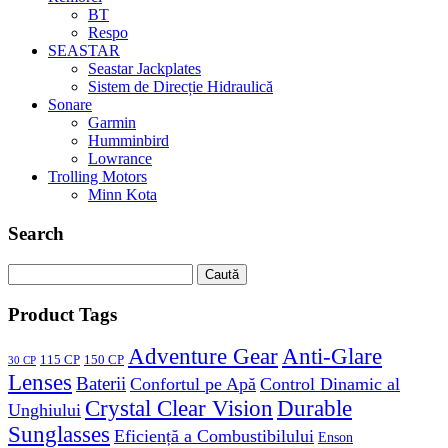
BT
Respo
SEASTAR
Seastar Jackplates
Sistem de Direcție Hidraulică
Sonare
Garmin
Humminbird
Lowrance
Trolling Motors
Minn Kota
Search
Caută
după:
Product Tags
Adventure Gear
Anti-Glare
115 CP
150 CP
30 CP
Lenses
Baterii
Confortul pe Apă
Control Dinamic al
Crystal Clear Vision
Durable
Unghiului
Sunglasses
Eficiență a Combustibilului
Enson