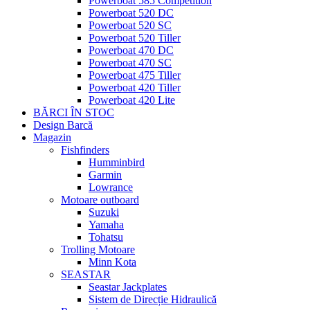
Powerboat 585 Competition
Powerboat 520 DC
Powerboat 520 SC
Powerboat 520 Tiller
Powerboat 470 DC
Powerboat 470 SC
Powerboat 475 Tiller
Powerboat 420 Tiller
Powerboat 420 Lite
BĂRCI ÎN STOC
Design Barcă
Magazin
Fishfinders
Humminbird
Garmin
Lowrance
Motoare outboard
Suzuki
Yamaha
Tohatsu
Trolling Motoare
Minn Kota
SEASTAR
Seastar Jackplates
Sistem de Direcție Hidraulică