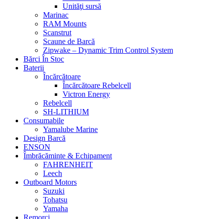
Unităţi sursă
Marinac
RAM Mounts
Scanstrut
Scaune de Barcă
Zipwake – Dynamic Trim Control System
Bărci În Stoc
Baterii
Încărcătoare
Încărcătoare Rebelcell
Victron Energy
Rebelcell
SH-LITHIUM
Consumabile
Yamalube Marine
Design Barcă
ENSON
Îmbrăcăminte & Echipament
FAHRENHEIT
Leech
Outboard Motors
Suzuki
Tohatsu
Yamaha
Remorci