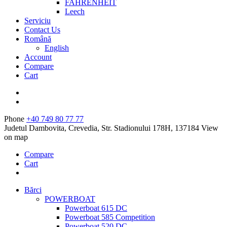
FAHRENHEIT
Leech
Serviciu
Contact Us
Română
English
Account
Compare
Cart
Phone
+40 749 80 77 77
Judetul Dambovita, Crevedia, Str. Stadionului 178H, 137184
View
on map
Compare
Cart
Bărci
POWERBOAT
Powerboat 615 DC
Powerboat 585 Competition
Powerboat 520 DC