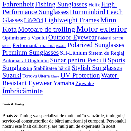
Fahrenheit
Fishing Sunglasses
High-
Helix
Performance Sunglasses
Humminbird
Leech
Minn
Glasses
Lightweight Frames
LifePO4
Motor exterior
Kota
Motoare de trolling
Outdoor Eyewear
Optimizare a Vasului
Pedestal pentru
Polarized Sunglasses
Performanță marină
scaun
Peridoc
Premium Sunglasses
SH-Lithium
Sistem de Reglaj
Sonar pentru Pescuit
Sports
Automat al Unghiului
Sunglasses
Stylish Sunglasses
Stabilitatea bărcii
Suzuki
UV Protection
Water-
Terrova
Ulterra
Ultrex
Resistant Eyewear
Yamaha
Zipwake
Îmbrăcăminte
Boats & Tuning
Boats & Tuning s-a specializat de mulți ani în vânzările, tuningul și
service-ul constructorilor de bărci americani și europeni. Personalul
nostru este înalt calificat și are mulți ani de experiență în acest