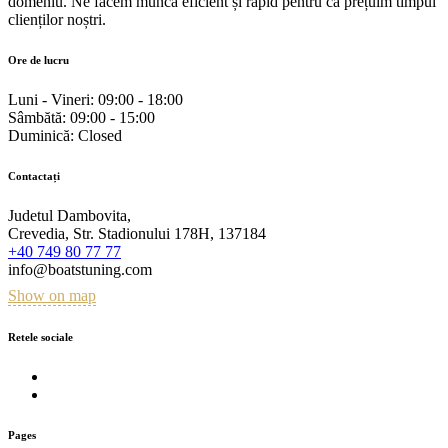
domeniu. Ne facem munca eficient și rapid pentru că prețuim timpul
clienților noștri.
Ore de lucru
Luni - Vineri:
09:00 - 18:00
Sâmbătă:
09:00 - 15:00
Duminică:
Closed
Contactați
Judetul Dambovita,
Crevedia, Str. Stadionului 178H, 137184
+40 749 80 77 77
info@boatstuning.com
Show on map
Retele sociale
Pages