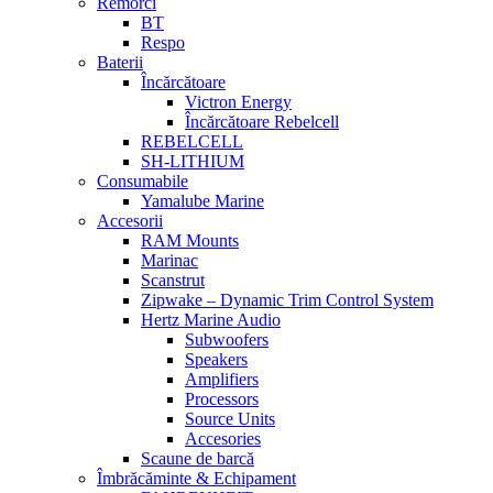
Remorci
BT
Respo
Baterii
Încărcătoare
Victron Energy
Încărcătoare Rebelcell
REBELCELL
SH-LITHIUM
Consumabile
Yamalube Marine
Accesorii
RAM Mounts
Marinac
Scanstrut
Zipwake – Dynamic Trim Control System
Hertz Marine Audio
Subwoofers
Speakers
Amplifiers
Processors
Source Units
Accesories
Scaune de barcă
Îmbrăcăminte & Echipament