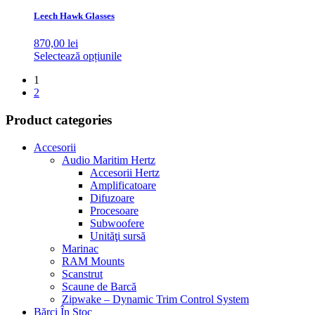
are
alese
mai
Leech Hawk Glasses
în
multe
pagina
variații.
870,00
lei
produsului.
Opțiunile
Acest
Selectează opțiunile
pot
produs
fi
1
are
alese
2
mai
în
multe
pagina
Product categories
variații.
produsului.
Opțiunile
pot
Accesorii
fi
Audio Maritim Hertz
alese
Accesorii Hertz
în
Amplificatoare
pagina
Difuzoare
produsului.
Procesoare
Subwoofere
Unităţi sursă
Marinac
RAM Mounts
Scanstrut
Scaune de Barcă
Zipwake – Dynamic Trim Control System
Bărci În Stoc