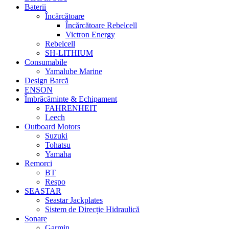
Baterii
Încărcătoare
Încărcătoare Rebelcell
Victron Energy
Rebelcell
SH-LITHIUM
Consumabile
Yamalube Marine
Design Barcă
ENSON
Îmbrăcăminte & Echipament
FAHRENHEIT
Leech
Outboard Motors
Suzuki
Tohatsu
Yamaha
Remorci
BT
Respo
SEASTAR
Seastar Jackplates
Sistem de Direcție Hidraulică
Sonare
Garmin