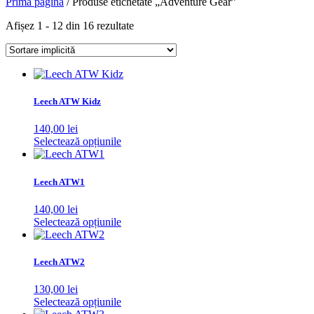
Prima pagină
/ Produse etichetate „Adventure Gear”
Afișez 1 - 12 din 16 rezultate
Leech ATW Kidz
140,00
lei
Acest
Selectează opțiunile
produs
are
mai
Leech ATW1
multe
variații.
140,00
lei
Opțiunile
Acest
Selectează opțiunile
pot
produs
fi
are
alese
mai
Leech ATW2
în
multe
pagina
variații.
130,00
lei
produsului.
Opțiunile
Acest
Selectează opțiunile
pot
produs