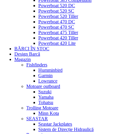
Powerboat 585 Competition
Powerboat 520 DC
Powerboat 520 SC
Powerboat 520 Tiller
Powerboat 470 DC
Powerboat 470 SC
Powerboat 475 Tiller
Powerboat 420 Tiller
Powerboat 420 Lite
BĂRCI ÎN STOC
Design Barcă
Magazin
Fishfinders
Humminbird
Garmin
Lowrance
Motoare outboard
Suzuki
Yamaha
Tohatsu
Trolling Motoare
Minn Kota
SEASTAR
Seastar Jackplates
Sistem de Direcție Hidraulică