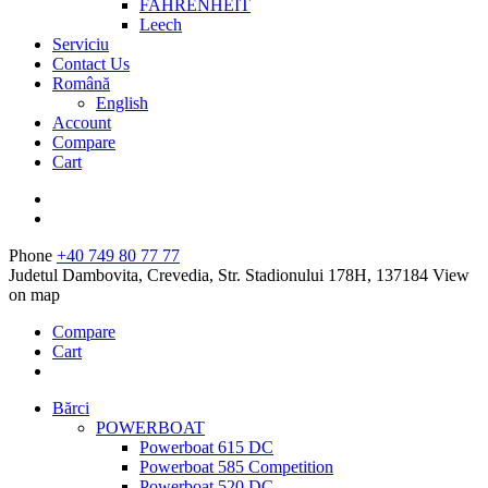
FAHRENHEIT
Leech
Serviciu
Contact Us
Română
English
Account
Compare
Cart
Phone
+40 749 80 77 77
Judetul Dambovita, Crevedia, Str. Stadionului 178H, 137184
View
on map
Compare
Cart
Bărci
POWERBOAT
Powerboat 615 DC
Powerboat 585 Competition
Powerboat 520 DC