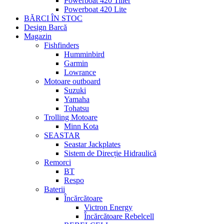
Powerboat 420 Tiller
Powerboat 420 Lite
BĂRCI ÎN STOC
Design Barcă
Magazin
Fishfinders
Humminbird
Garmin
Lowrance
Motoare outboard
Suzuki
Yamaha
Tohatsu
Trolling Motoare
Minn Kota
SEASTAR
Seastar Jackplates
Sistem de Direcție Hidraulică
Remorci
BT
Respo
Baterii
Încărcătoare
Victron Energy
Încărcătoare Rebelcell