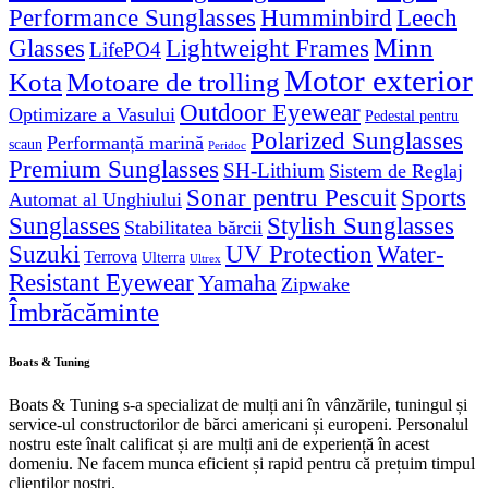
Performance Sunglasses
Humminbird
Leech
Minn
Glasses
Lightweight Frames
LifePO4
Motor exterior
Kota
Motoare de trolling
Outdoor Eyewear
Optimizare a Vasului
Pedestal pentru
Polarized Sunglasses
Performanță marină
scaun
Peridoc
Premium Sunglasses
SH-Lithium
Sistem de Reglaj
Sonar pentru Pescuit
Sports
Automat al Unghiului
Sunglasses
Stylish Sunglasses
Stabilitatea bărcii
Suzuki
UV Protection
Water-
Terrova
Ulterra
Ultrex
Resistant Eyewear
Yamaha
Zipwake
Îmbrăcăminte
Boats & Tuning
Boats & Tuning s-a specializat de mulți ani în vânzările, tuningul și
service-ul constructorilor de bărci americani și europeni. Personalul
nostru este înalt calificat și are mulți ani de experiență în acest
domeniu. Ne facem munca eficient și rapid pentru că prețuim timpul
clienților noștri.