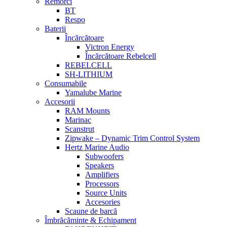
Remorci
BT
Respo
Baterii
Încărcătoare
Victron Energy
Încărcătoare Rebelcell
REBELCELL
SH-LITHIUM
Consumabile
Yamalube Marine
Accesorii
RAM Mounts
Marinac
Scanstrut
Zipwake – Dynamic Trim Control System
Hertz Marine Audio
Subwoofers
Speakers
Amplifiers
Processors
Source Units
Accesories
Scaune de barcă
Îmbrăcăminte & Echipament