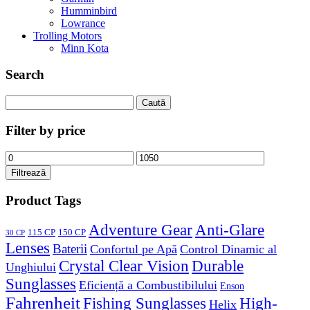
Humminbird
Lowrance
Trolling Motors
Minn Kota
Search
Caută
după:
Filter by price
Preț
Preț
minim
maxim
Filtrează
Product Tags
Adventure Gear
Anti-Glare
115 CP
150 CP
30 CP
Lenses
Baterii
Confortul pe Apă
Control Dinamic al
Crystal Clear Vision
Durable
Unghiului
Sunglasses
Eficiență a Combustibilului
Enson
Fahrenheit
Fishing Sunglasses
High-
Helix