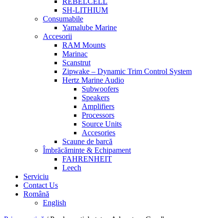
REBELCELL
SH-LITHIUM
Consumabile
Yamalube Marine
Accesorii
RAM Mounts
Marinac
Scanstrut
Zipwake – Dynamic Trim Control System
Hertz Marine Audio
Subwoofers
Speakers
Amplifiers
Processors
Source Units
Accesories
Scaune de barcă
Îmbrăcăminte & Echipament
FAHRENHEIT
Leech
Serviciu
Contact Us
Română
English