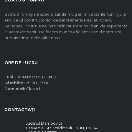
BOATS & TUNING
Boats & Tuning s-a specializat de mulți ani în vânzările, tuningul și
service-ul constructorilor de bărci americani și europeni.
Personalul nostru este înalt calificat și are mulți ani de experiență
în acest domeniu. Ne facem munca eficient și rapid pentru că
prețuim timpul clienților noștri.
ORE DE LUCRU
Luni - Vineri:
09:00 - 18:00
Sâmbătă:
09:00 - 15:00
Duminică:
Closed
CONTACTAȚI
Judetul Dambovita,
Crevedia, Str. Stadionului 178H, 137184