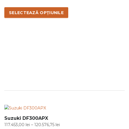
de
Acest
prețuri:
produs
SELECTEAZĂ OPȚIUNILE
111.205,50 lei
are
până
mai
la
multe
114.329,25 lei
variații.
Opțiunile
pot
fi
alese
în
pagina
produsului.
Suzuki DF300APX
Interval
117.453,00
lei
–
120.576,75
lei