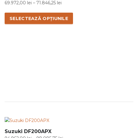
Interval
69.972,00
lei
–
71.846,25
lei
de
Acest
prețuri:
produs
SELECTEAZĂ OPȚIUNILE
69.972,00 lei
are
până
mai
la
multe
71.846,25 lei
variații.
Opțiunile
pot
fi
alese
în
pagina
produsului.
Suzuki DF200APX