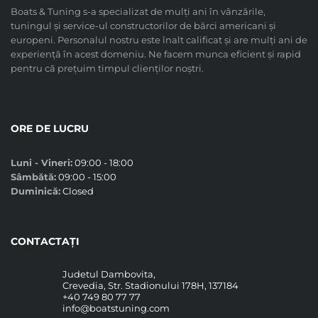
Boats & Tuning s-a specializat de mulți ani în vânzările,
tuningul și service-ul constructorilor de bărci americani și
europeni. Personalul nostru este înalt calificat și are mulți ani de
experiență în acest domeniu. Ne facem munca eficient și rapid
pentru că prețuim timpul clienților noștri.
ORE DE LUCRU
Luni - Vineri:
09:00 - 18:00
Sâmbătă:
09:00 - 15:00
Duminică:
Closed
CONTACTAȚI
Judetul Dambovita,
Crevedia, Str. Stadionului 178H, 137184
+40 749 80 77 77
info@boatstuning.com