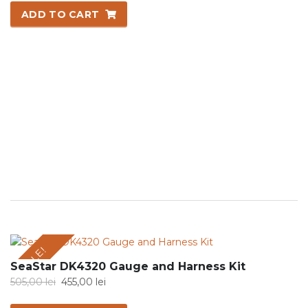
was:
is:
ADD TO CART
3.275,00 lei.
2.945,00 lei.
SALE!
SeaStar DK4320 Gauge and Harness Kit
Original
Current
505,00
lei
455,00
lei
price
price