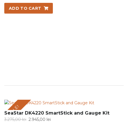
was:
is:
ADD TO CART
97,00 lei.
85,00 lei.
SALE!
SeaStar DK4220 SmartStick and Gauge Kit
Original
Current
3.275,00
lei
2.945,00
lei
price
price