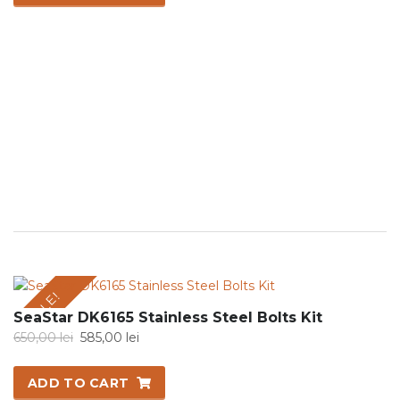
475,00 lei.
425,00 lei.
SALE!
SeaStar DK6165 Stainless Steel Bolts Kit
Original
Current
650,00
lei
585,00
lei
price
price
was:
is:
ADD TO CART
650,00 lei.
585,00 lei.