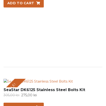
was:
is:
ADD TO CART
505,00 lei.
455,00 lei.
SALE!
SeaStar DK6125 Stainless Steel Bolts Kit
Original
Current
305,00
lei
275,00
lei
price
price
was:
is: