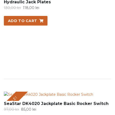
Hydraulic Jack Plates
Original
Current
130,00
lei
118,00
lei
price
price
was:
is:
ADD TO CART
130,00 lei.
118,00 lei.
SALE!
SeaStar DK4020 Jackplate Basic Rocker Switch
Original
Current
97,00
lei
85,00
lei
price
price