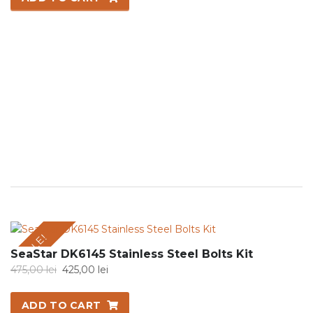
335,00 lei.
300,00 lei.
SALE!
SeaStar DK6145 Stainless Steel Bolts Kit
Original
Current
475,00
lei
425,00
lei
price
price
was:
is:
ADD TO CART