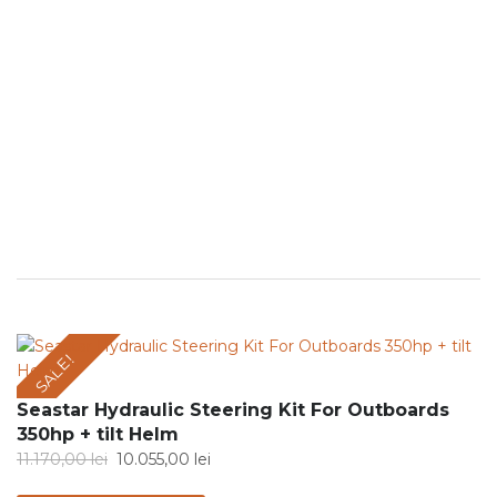
SALE!
Seastar Hydraulic Steering Kit For Outboards
350hp + tilt Helm
Original
Current
11.170,00
lei
10.055,00
lei
price
price