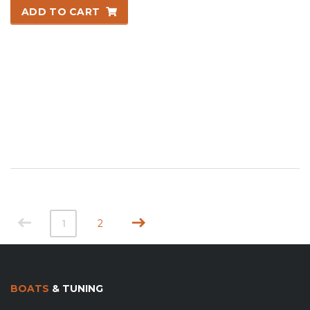
was:
is:
ADD TO CART
11.170,00 lei.
10.055,00 lei.
1
2
BOATS
& TUNING