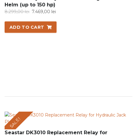
Helm (up to 150 hp)
Original
Current
8.299,00
lei
7.469,00
lei
price
price
was:
is:
ADD TO CART
8.299,00 lei.
7.469,00 lei.
SALE!
Seastar DK3010 Replacement Relay for