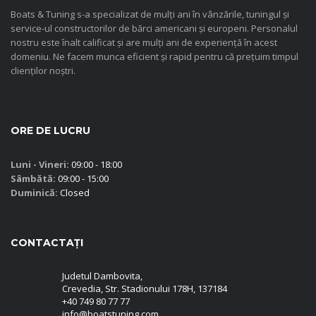
Boats & Tuning s-a specializat de mulți ani în vânzările, tuningul și
service-ul constructorilor de bărci americani și europeni. Personalul
nostru este înalt calificat și are mulți ani de experiență în acest
domeniu. Ne facem munca eficient și rapid pentru că prețuim timpul
clienților noștri.
ORE DE LUCRU
Luni - Vineri:
09:00 - 18:00
Sâmbătă:
09:00 - 15:00
Duminică:
Closed
CONTACTAȚI
Judetul Dambovita,
Crevedia, Str. Stadionului 178H, 137184
+40 749 80 77 77
info@boatstuning.com